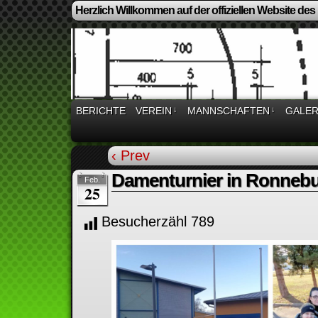
Herzlich Willkommen auf der offiziellen Website des
BERICHTE
VEREIN
↓
MANNSCHAFTEN
↓
GALER
‹ Prev
Damenturnier in Ronneb
Feb.
25
Besucherzähl
789