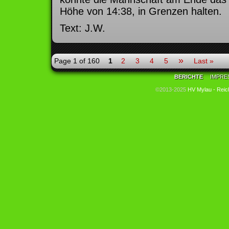
Höhe von 14:38, in Grenzen halten.
Text: J.W.
»
Page 1 of 160
1
2
3
4
5
Last »
BERICHTE
IMPRE
©2013-2025
HV Mylau - Reic