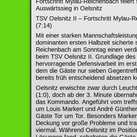
Fortschritt Mylau-Reichenbach feiert
Auswärtssieg in Oelsnitz
TSV Oelsnitz II – Fortschritt Mylau-
(7:14)
Mit einer starken Mannschaftsleistun
dominanten ersten Halbzeit sicherte s
Reichenbach am Sonntag einen verdi
beim TSV Oelsnitz II. Grundlage des 
hervorragende Defensivarbeit im erste
dem die Gäste nur sieben Gegentreff
bereits früh entscheidend absetzen k
Oelsnitz erwischte zwar durch Leuch
(1:0), doch ab der 3. Minute übern
das Kommando. Angeführt vom treff
um Louis Markert und André Günther 
Gäste Tor um Tor. Besonders Markert 
Deckung vor große Probleme und traf a
viermal. Während Oelsnitz im Positio
Lösungen fand, schalteten die Gäst