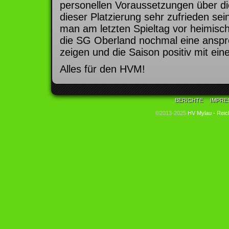
personellen Voraussetzungen über di
dieser Platzierung sehr zufrieden s
man am letzten Spieltag vor heimis
die SG Oberland nochmal eine anspr
zeigen und die Saison positiv mit e
Alles für den HVM!
BERICHTE
IMPRE
©2013-2025
HV Mylau - Reic