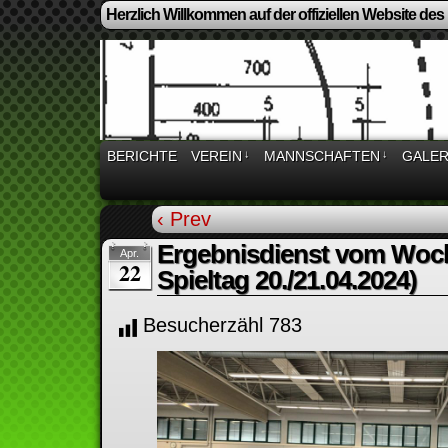
Herzlich Willkommen auf der offiziellen Website des
BERICHTE
VEREIN
↓
MANNSCHAFTEN
↓
GALER
‹ Prev
Ergebnisdienst vom Woc
Apr.
22
Spieltag 20./21.04.2024)
Besucherzähl
783