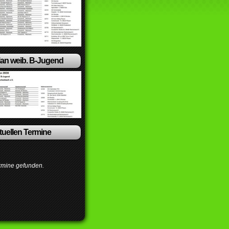
lan weib. B-Jugend
ktuellen Termine
rmine gefunden.