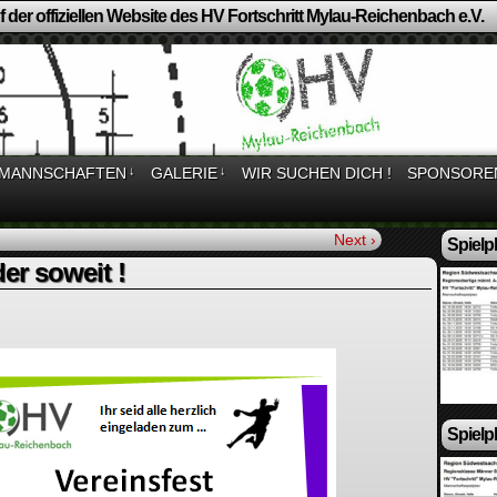
 der offiziellen Website des HV Fortschritt Mylau-Reichenbach e.V.
MANNSCHAFTEN
↓
GALERIE
↓
WIR SUCHEN DICH !
SPONSORE
Next ›
Spielp
der soweit !
Spielp