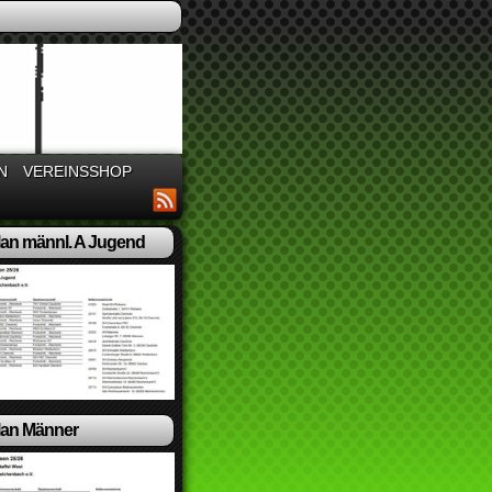
N
VEREINSSHOP
lan männl. A Jugend
lan Männer