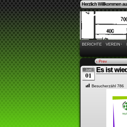
Herzlich Willkommen auf
BERICHTE
VEREIN
↓
‹ Prev
Es ist wie
Juni
01
Besucherzähl
786