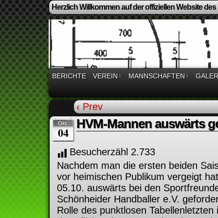
Herzlich Willkommen auf der offiziellen Website des
BERICHTE
VEREIN
↓
MANNSCHAFTEN
↓
GALER
‹ Prev
HVM-Mannen auswärts ge
Okt.
04
Besucherzähl
2.733
Nachdem man die ersten beiden Sais
vor heimischen Publikum vergeigt ha
05.10. auswärts bei den Sportfreund
Schönheider Handballer e.V. geforde
Rolle des punktlosen Tabellenletzten 