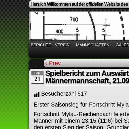
Herzlich Willkommen auf der offiziellen Website des
BERICHTE
VEREIN
↓
MANNSCHAFTEN
↓
GALER
‹ Prev
Spielbericht zum Auswärt
Sep.
21
Männermannschaft, 21.09
Besucherzähl
617
Erster Saisonsieg für Fortschritt My
Fortschritt Mylau-Reichenbach feiert
Männer mit einem 23:15 (11:6) bei 
den ersten Sieg der Saison. Grundlag