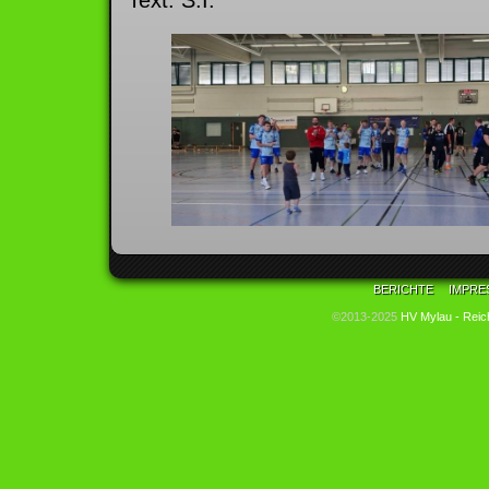
Text: S.I.
BERICHTE
IMPRE
©2013-2025
HV Mylau - Reic