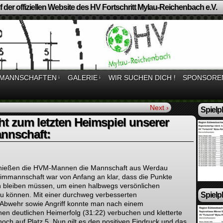
 der offiziellen Website des HV Fortschritt Mylau-Reichenbach e.V.
MANNSCHAFTEN
↓
GALERIE
↓
WIR SUCHEN DICH !
SPONSORE
Next ›
Spielp
ht zum letzten Heimspiel unserer
nnschaft:
 hießen die HVM-Mannen die Mannschaft aus Werdau
immannschaft war von Anfang an klar, dass die Punkte
h bleiben müssen, um einen halbwegs versönlichen
Spielp
zu können. Mit einer durchweg verbesserten
 Abwehr sowie Angriff konnte man nach einem
nen deutlichen Heimerfolg (31:22) verbuchen und kletterte
ch auf Platz 5. Nun gilt es den positiven Eindruck und das