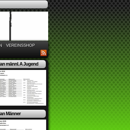
N
VEREINSSHOP
lan männl. A Jugend
lan Männer