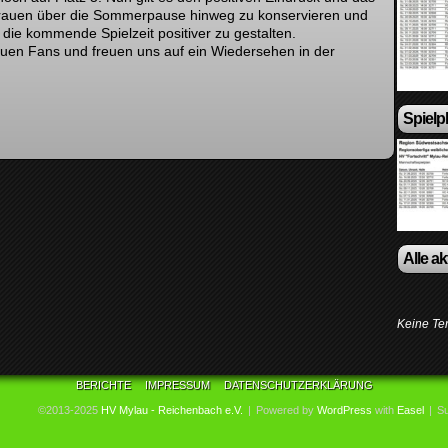
rauen über die Sommerpause hinweg zu konservieren und
die kommende Spielzeit positiver zu gestalten.
uen Fans und freuen uns auf ein Wiedersehen in der
Spielp
Alle a
Keine Te
BERICHTE
IMPRESSUM
DATENSCHUTZERKLÄRUNG
©2013-2025
HV Mylau - Reichenbach e.V.
|
Powered by
WordPress
with
Easel
|
Su