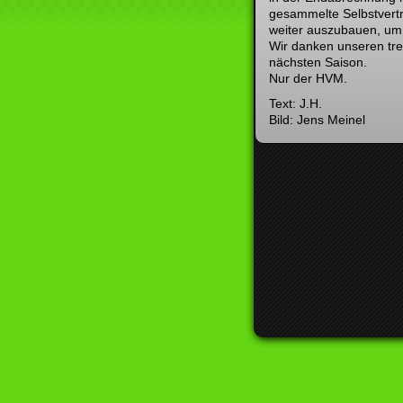
gesammelte Selbstvert
weiter auszubauen, um 
Wir danken unseren tre
nächsten Saison.
Nur der HVM.
Text: J.H.
Bild: Jens Meinel