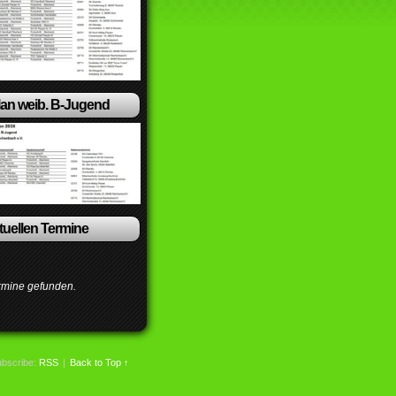
lan weib. B-Jugend
ktuellen Termine
rmine gefunden.
bscribe:
RSS
|
Back to Top ↑