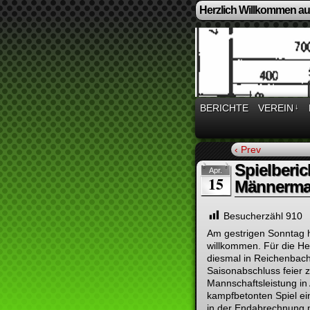
Herzlich Willkommen auf
BERICHTE
VEREIN
↓
‹ Prev
Spielberic
Apr.
15
Männerma
Besucherzähl
910
Am gestrigen Sonntag
willkommen. Für die He
diesmal in Reichenbac
Saisonabschluss feier 
Mannschaftsleistung in
kampfbetonten Spiel ei
in der Endabrechnung no