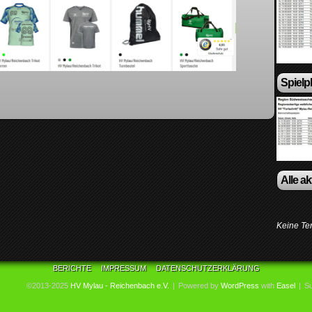
Spielp
Alle a
Keine Te
BERICHTE
IMPRESSUM
DATENSCHUTZERKLÄRUNG
©2013-2025
HV Mylau - Reichenbach e.V.
|
Powered by
WordPress
with
Easel
|
Su