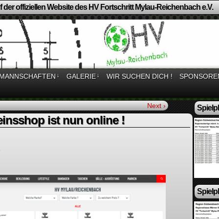
 der offiziellen Website des HV Fortschritt Mylau-Reichenbach e.V.
MANNSCHAFTEN
↓
GALERIE
↓
WIR SUCHEN DICH !
SPONSORE
Next ›
Spielp
insshop ist nun online !
1
Spielp