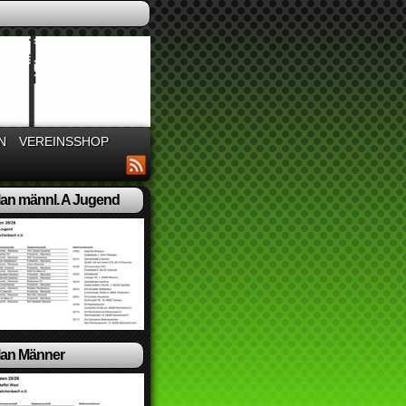
N
VEREINSSHOP
lan männl. A Jugend
lan Männer