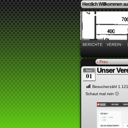
Herzlich Willkommen auf
BERICHTE
VEREIN
↓
‹ Prev
Unser Vere
Nov.
01
Besucherzähl
1.12
Schaut mal rein 🙂