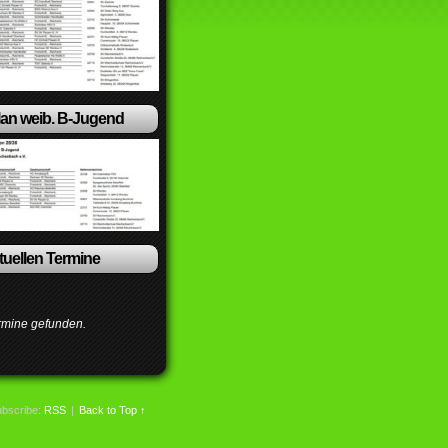
lan weib. B-Jugend
ktuellen Termine
rmine gefunden.
bscribe:
RSS
|
Back to Top ↑