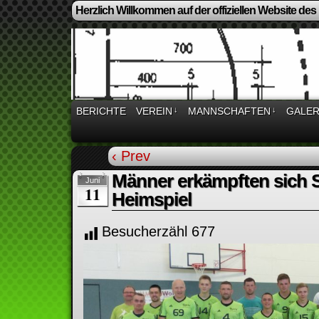
Herzlich Willkommen auf der offiziellen Website des
BERICHTE
VEREIN
↓
MANNSCHAFTEN
↓
GALER
‹ Prev
Männer erkämpften sich S
Juni
11
Heimspiel
Besucherzähl
677