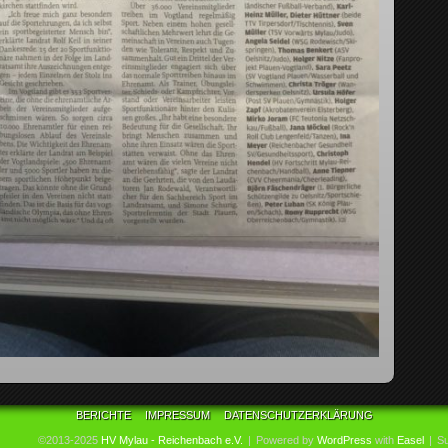
BERICHTE
IMPRESSUM
DATENSCHUTZERKLÄRUNG
©2013-2025
HV Mylau - Reichenbach e.V.
|
Powered by
WordPress
with
Easel
|
Su