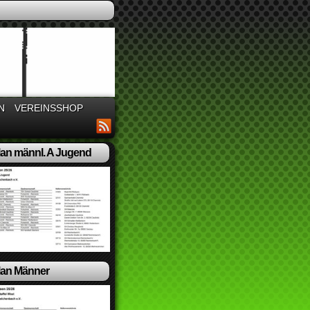
N
VEREINSSHOP
lan männl. A Jugend
lan Männer