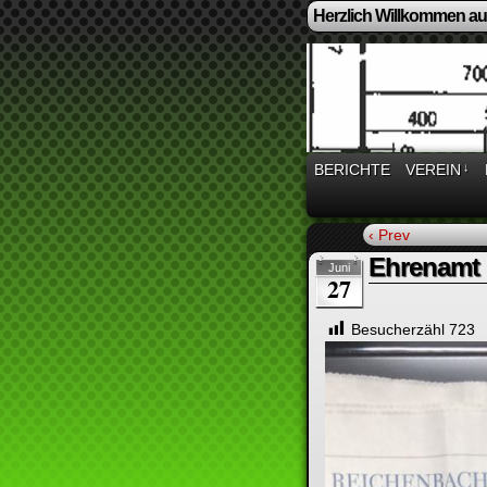
Herzlich Willkommen auf
BERICHTE
VEREIN
↓
‹ Prev
Ehrenamt !
Juni
27
Besucherzähl
723