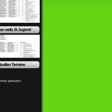
lan weib. B-Jugend
ktuellen Termine
rmine gefunden.